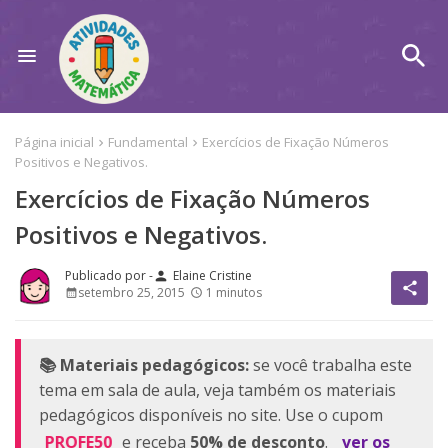
Página inicial
Fundamental
Exercícios de Fixação Números
Positivos e Negativos.
Exercícios de Fixação Números
Positivos e Negativos.
Elaine Cristine
person
share
setembro 25, 2015
1 minutos
📚 Materiais pedagógicos:
se você trabalha este
tema em sala de aula, veja também os materiais
pedagógicos disponíveis no site. Use o cupom
PROFE50
e receba
50% de desconto
.
ver os