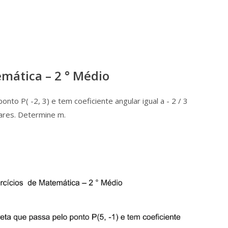
emática – 2 ° Médio
to P( -2, 3) e tem coeficiente angular igual a - 2 / 3
neares. Determine m.