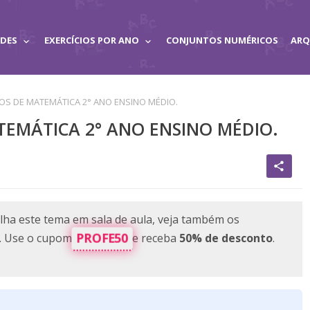
ADES
EXERCÍCIOS POR ANO
CONJUNTOS NUMÉRICOS
ARQ
IOS DE MATEMÁTICA 2° ANO ENSINO MÉDIO.
ATEMÁTICA 2° ANO ENSINO MÉDIO.
share
lha este tema em sala de aula, veja também os
PROFE50
e. Use o cupom
e receba
50% de desconto
.