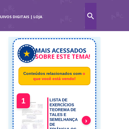
UIVOS DIGITAIS | LOJA
MAIS ACESSADOS
★
SOBRE ESTE TEMA!
Conteúdos relacionados com
o
que você está vendo!
1
LISTA DE
EXERCÍCIOS
TEOREMA DE
TALES E
›
SEMELHANÇA
DE