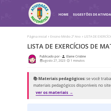
HOME
SUGESTÕES DE ATIVID
Página inicial
Ensino Médio 2º Ano
LISTA DE EXERCÍC
LISTA DE EXERCÍCIOS DE M
Elaine Cristine
person
agosto 27, 2023
1 minutos
📚 Materiais pedagógicos:
se você traba
materiais pedagógicos disponíveis no sit
ver os materiais →