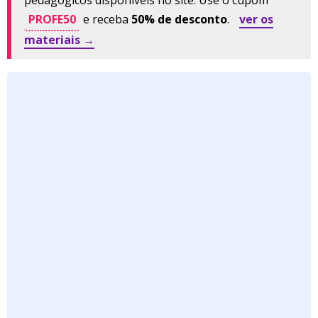
pedagógicos disponíveis no site. Use o cupom
PROFE50
e receba
50% de desconto
.
ver os
materiais →