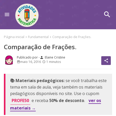
Página inicial
Fundamental
Comparação de Frações.
Comparação de Frações.
Elaine Cristine
person
share
maio 16, 2016
1 minutos
📚 Materiais pedagógicos:
se você trabalha este
tema em sala de aula, veja também os materiais
pedagógicos disponíveis no site. Use o cupom
PROFE50
e receba
50% de desconto
.
ver os
materiais →