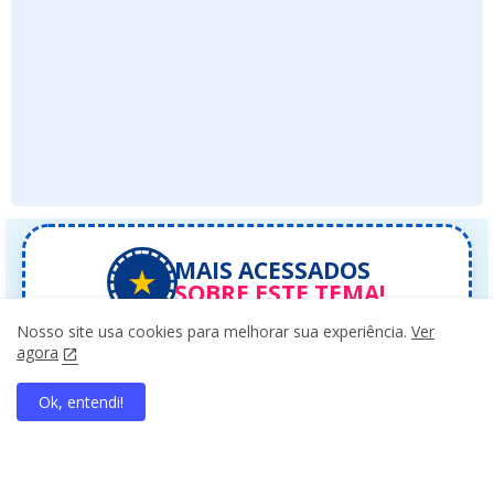
MAIS ACESSADOS
★
SOBRE ESTE TEMA!
Nosso site usa cookies para melhorar sua experiência.
Ver
agora
Conteúdos relacionados com
o que você está
vendo!
Ok, entendi!
home
search
apps
share
present_to_all
1