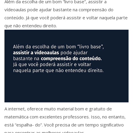
Além da escolha de um bom “livro base”, assistir a
vídeoaulas pode ajudar bastante na compreensão do
conteúdo. Já que você poderá assistir e voltar naquela parte
que não entendeu direito.
A internet, oferece muito material bom e gratuito de
matemática com excelentes professores. Isso, no entanto,
está “espalha- do”. Você precisa de um tempo signiﬁcativo
para encontrar as melhores videoaulas.