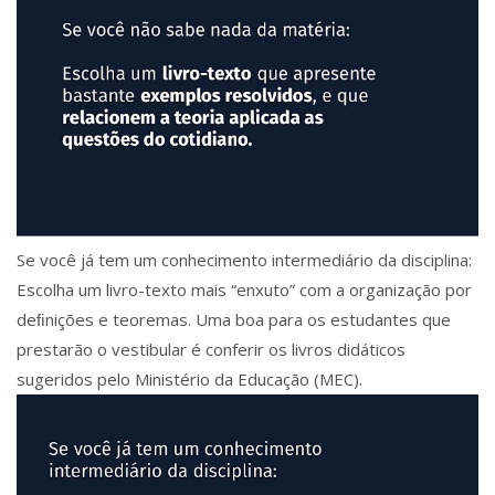
Se você já tem um conhecimento intermediário da disciplina:
Escolha um livro-texto mais “enxuto” com a organização por
deﬁnições e teoremas. Uma boa para os estudantes que
prestarão o vestibular é conferir os livros didáticos
sugeridos pelo Ministério da Educação (MEC).