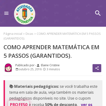
Página inicial
Dicas
COMO APRENDER MATEMÁTICA EM 5 PASSOS
(GARANTIDOS).
COMO APRENDER MATEMÁTICA EM
5 PASSOS (GARANTIDOS).
Elaine Cristine
person
share
outubro 25, 2016
3 minutos
📚 Materiais pedagógicos:
se você trabalha este
tema em sala de aula, veja também os materiais
pedagógicos disponíveis no site. Use o cupom
PROFE50
e receba
50% de desconto
.
ver os