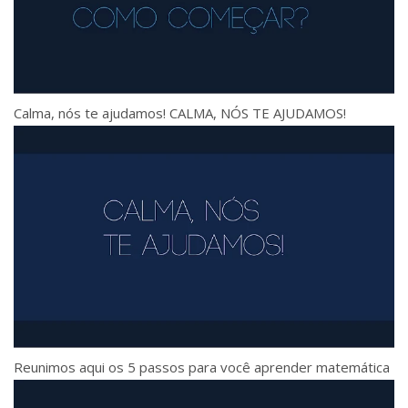
Calma, nós te ajudamos! CALMA, NÓS TE AJUDAMOS!
Reunimos aqui os 5 passos para você aprender matemática