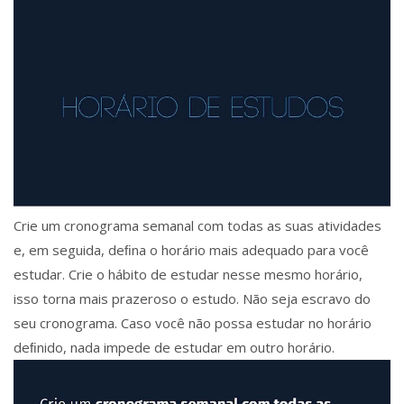
Crie um cronograma semanal com todas as suas atividades
e, em seguida, deﬁna o horário mais adequado para você
estudar. Crie o hábito de estudar nesse mesmo horário,
isso torna mais prazeroso o estudo. Não seja escravo do
seu cronograma. Caso você não possa estudar no horário
deﬁnido, nada impede de estudar em outro horário.