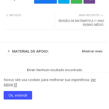
Twit
Wh
ANTIGOS
MAIS RECENTES
ter
ats
REVISÃO DE MATEMÁTICA 1º ANO
ENSINO MÉDIO.
app
MATERIAL DE APOIO:
Mostrar mais
Error:
Nenhum resultado encontrado
Nosso site usa cookies para melhorar sua experiência.
Ver
agora
Ok, entendi!
📚 Materiais pedagógicos:
se você trabalha este
home
search
apps
share
present_to_all
tema em sala de aula, veja também os materiais
pedagógicos disponíveis no site. Use o cupom