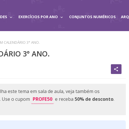
ADES
EXERCÍCIOS POR ANO
CONJUNTOS NUMÉRICOS
ARQ
 CALENDÁRIO 3° ANO.
ÁRIO 3° ANO.
share
lha este tema em sala de aula, veja também os
PROFE50
e. Use o cupom
e receba
50% de desconto
.