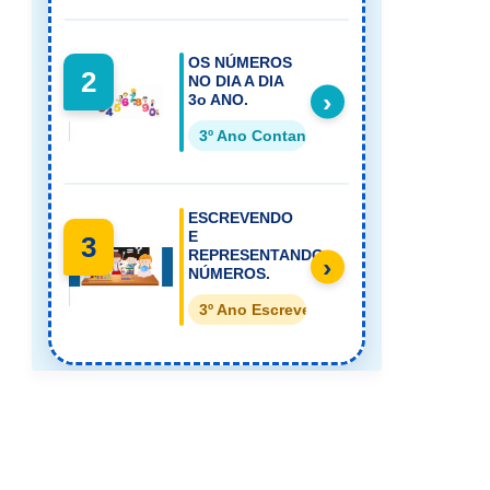
OS NÚMEROS
2
NO DIA A DIA
›
3o ANO.
3º Ano Contando os números
ESCREVENDO
E
3
REPRESENTANDO
›
NÚMEROS.
3º Ano Escrevendo os números