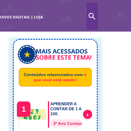
UIVOS DIGITAIS | LOJA
MAIS ACESSADOS
★
SOBRE ESTE TEMA!
Conteúdos relacionados com
o
que você está vendo!
APRENDER A
1
CONTAR DE 1 A
›
100.
3º Ano Contando os números