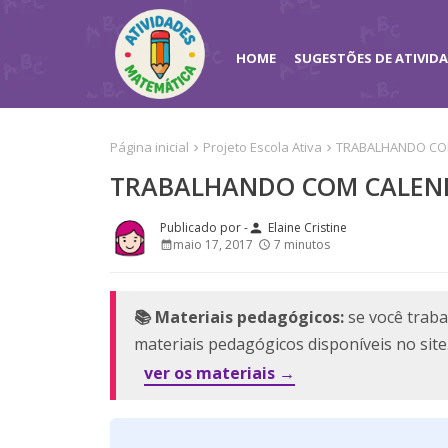
HOME
SUGESTÕES DE ATIVID
Página inicial
Projeto Escola Ativa
TRABALHANDO COM
TRABALHANDO COM CALEND
Elaine Cristine
person
maio 17, 2017
7 minutos
📚 Materiais pedagógicos:
se você traba
materiais pedagógicos disponíveis no sit
ver os materiais →