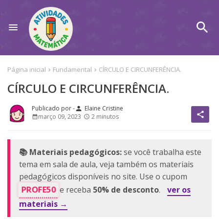
Página inicial
Fundamental
CÍRCULO E CIRCUNFERÊNCIA.
CÍRCULO E CIRCUNFERÊNCIA.
Elaine Cristine
person
share
março 09, 2023
2 minutos
📚 Materiais pedagógicos:
se você trabalha este
tema em sala de aula, veja também os materiais
pedagógicos disponíveis no site. Use o cupom
PROFE50
e receba
50% de desconto
.
ver os
materiais →