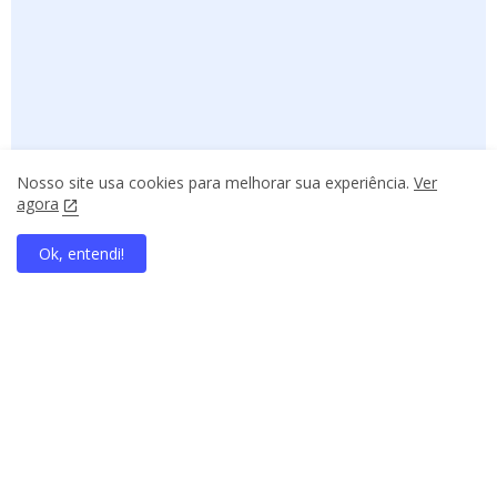
Nosso site usa cookies para melhorar sua experiência.
Ver
agora
Ok, entendi!
home
search
apps
share
present_to_all