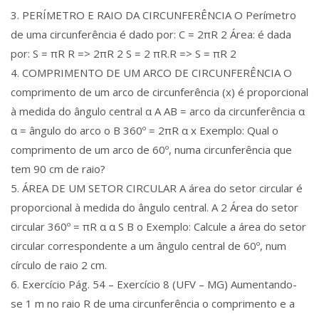
3. PERÍMETRO E RAIO DA CIRCUNFERÊNCIA O Perímetro
de uma circunferência é dado por: C = 2πR 2 Área: é dada
por: S = πR R => 2πR 2 S = 2 πR.R => S = πR 2
4. COMPRIMENTO DE UM ARCO DE CIRCUNFERÊNCIA O
comprimento de um arco de circunferência (x) é proporcional
à medida do ângulo central α A AB = arco da circunferência α
α = ângulo do arco o B 360º = 2πR α x Exemplo: Qual o
comprimento de um arco de 60º, numa circunferência que
tem 90 cm de raio?
5. ÁREA DE UM SETOR CIRCULAR A área do setor circular é
proporcional à medida do ângulo central. A 2 Área do setor
circular 360º = πR α α S B o Exemplo: Calcule a área do setor
circular correspondente a um ângulo central de 60º, num
círculo de raio 2 cm.
6. Exercício Pág. 54 – Exercício 8 (UFV – MG) Aumentando-
se 1 m no raio R de uma circunferência o comprimento e a