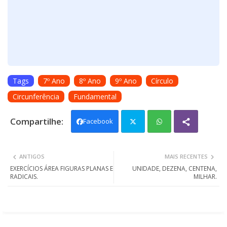
Tags
7º Ano
8º Ano
9º Ano
Círculo
Circunferência
Fundamental
Facebook
Twit
Wh
ANTIGOS
MAIS RECENTES
ter
ats
EXERCÍCIOS ÁREA FIGURAS PLANAS E
UNIDADE, DEZENA, CENTENA,
RADICAIS.
MILHAR.
app