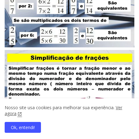
Nosso site usa cookies para melhorar sua experiência.
Ver
agora
Ok, entendi!
home
search
apps
share
present_to_all